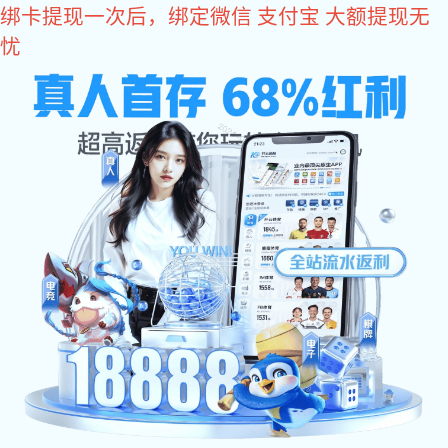
豪门国际
豪门国际
关于豪门国际
豪门国际
厂房设备
公司简介
豪门国际: 豪门国
豪门国际: 公司架
产品中心
际
构
豪门国际 资讯
发展历程
公司认证
员工风采
人力资源
豪门国际: 客户来
视频展示
合作伙伴
访